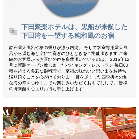
Webでのお問い合わせ
下田聚楽ホテルは、黒船が来航した
公式LINEアカウント
下田湾を一望する純和風のお宿
銘石露天風呂や檜の香りが漂う内湯、 そして客室専用露天風
language
呂から望む海と空にて寛ぎのひとときをご堪能頂きます ご来
館のお客様からお喜びの声を多数頂いているのは、 2016年12
月に新装オープン致しましたバイキング・レストラン 毎日60
種を超える多彩な御料理で、至福の味わいと思い出をお持ち
帰り頂くことを心がけております 贅を尽くした四季折々の旬
な海の幸を心ゆくまでお楽しみいただくおもてなしで、 皆様
の御来館を心よりお待ち申し上げます