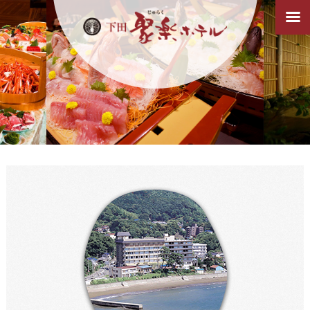
ご挨拶
御料理
御部屋ご案内
施設ご紹介
下田聚楽ホテルの魅力
アクセス
ご予約
チャットで聞いてみる
（AIによる自動応答）
0558-22-2230