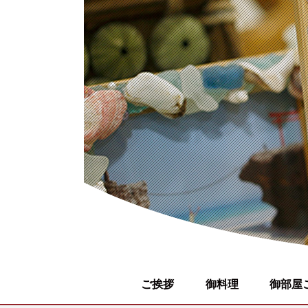
ご挨拶
御料理
御部屋