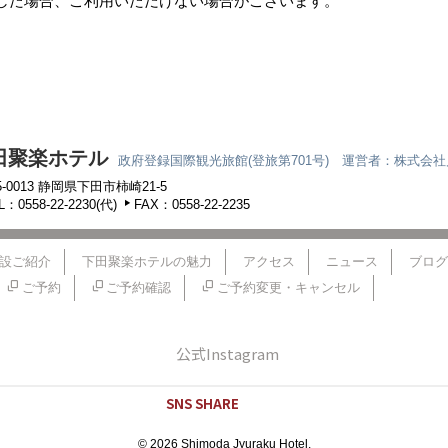
した場合、ご利用いただけない場合がございます。
田聚楽ホテル
政府登録国際観光旅館(登旅第701号) 運営者：株式会
5-0013 静岡県下田市柿崎21-5
L：
0558-22-2230
(代)
FAX：0558-22-2235
設ご紹介
下田聚楽ホテルの魅力
アクセス
ニュース
ブログ
ご予約
ご予約確認
ご予約変更・キャンセル
公式Instagram
SNS SHARE
© 2026 Shimoda Jyuraku Hotel.